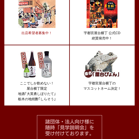
出店希望者募集中！
宇都宮屋台横丁 公式CD
絶賛発売中！
ここでしか飲めない！
宇都宮屋台横丁の
屋台横丁限定
マスコットネーム決定！
地酒｢大英勇しぼりたて｣
栃木の地焼酎｢しらそう｣