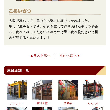
大阪で暮らして、串カツの魅力に取りつかれました。
串カツ屋を食べ歩き、研究を重ねて作りあげた串カツを是
非、食べてみてください！串カツは重い食べ物だという概
念が消えると思いますよ！
▲前のお店へ
│
次のお店へ▼
屋台店舗一覧
よいしょ！
吉田食堂
酔愛菜
らんたん