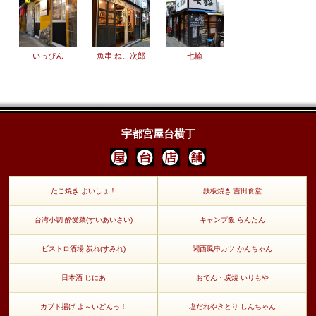
いっぴん
魚串 ねこ次郎
七輪
宇都宮屋台横丁
たこ焼き よいしょ！
鉄板焼き 吉田食堂
台湾小調 酔愛菜(すいあいさい)
キャンプ飯 らんたん
ビストロ酒場 炭れ(すみれ)
関西風串カツ かんちゃん
日本酒 じにあ
おでん・炭焼 いりもや
カブト揚げ よ～いどんっ！
塩だれやきとり しんちゃん