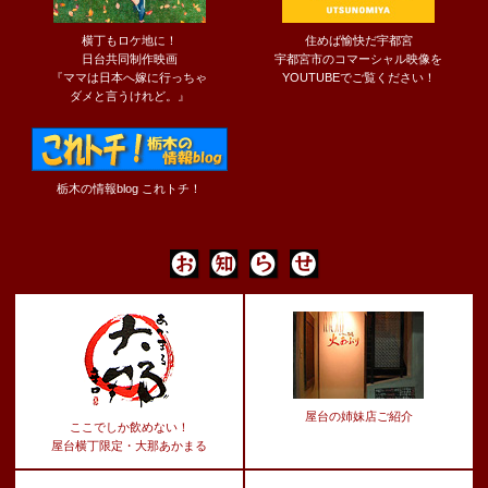
横丁もロケ地に！
住めば愉快だ宇都宮
日台共同制作映画
宇都宮市のコマーシャル映像を
『ママは日本へ嫁に行っちゃ
YOUTUBEでご覧ください！
ダメと言うけれど。』
栃木の情報blog これトチ！
屋台の姉妹店ご紹介
ここでしか飲めない！
屋台横丁限定・大那あかまる