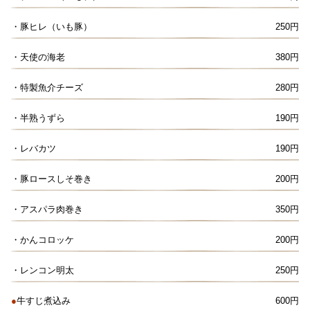
・豚ヒレ（いも豚）
250円
・天使の海老
380円
・特製魚介チーズ
280円
・半熟うずら
190円
・レバカツ
190円
・豚ロースしそ巻き
200円
・アスパラ肉巻き
350円
・かんコロッケ
200円
・レンコン明太
250円
●
牛すじ煮込み
600円