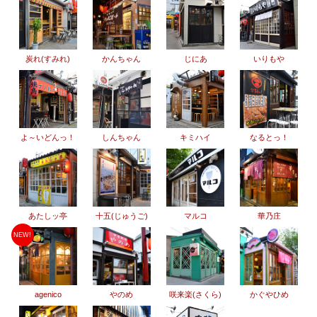
炭れ(すみれ)
かんちゃん
じにあ
いりもや
よ～いどんっ！
しんちゃん
キミハイ
なるとっ！
あたしッ亭
十五(じゅうご)
マルコ
華乃庄
NEW!
agenico
やのめ
咲来楽(さくら)
かぐやひめ