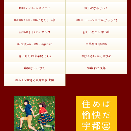
キミハイ
餃子のなるとっ！
四季とハイボール
あたしッ亭
十五(じゅうご)
鉄板料理＆手羽・唐揚げ
海鮮焼・カンカン焼
マルコ
おだいどころ 華乃庄
お好み焼き もんじゃ
agenico
中華料理 やのめ
揚げと煮込みと炭酸と
きっちん 咲来楽(さくら)
おばんざい かぐやひめ
串揚げ いっぴん
魚串 ねこ次郎
ホルモン焼きと魚介焼き 七輪