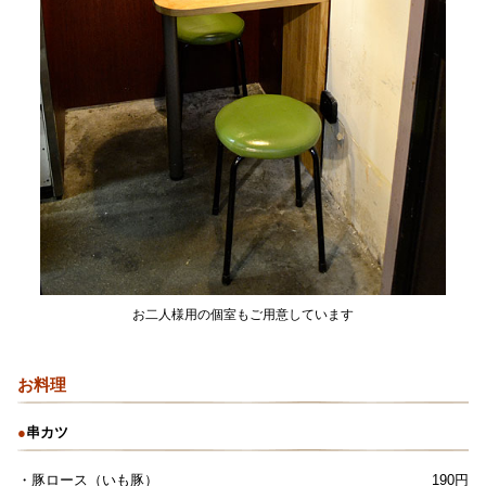
お二人様用の個室もご用意しています
お料理
●
串カツ
・豚ロース（いも豚）
190円